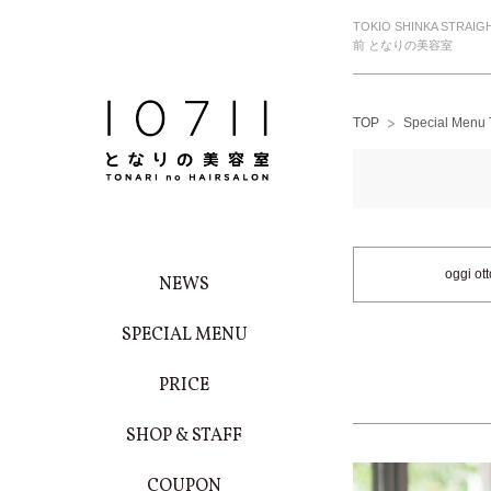
TOKIO SHINKA S
前 となりの美容室
TOP
Special Me
oggi 
NEWS
SPECIAL MENU
PRICE
SHOP & STAFF
COUPON