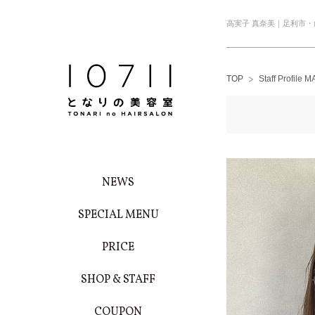
高実子 真奈美｜足利市・
TOP
Staff Profile
NEWS
SPECIAL MENU
PRICE
SHOP & STAFF
COUPON