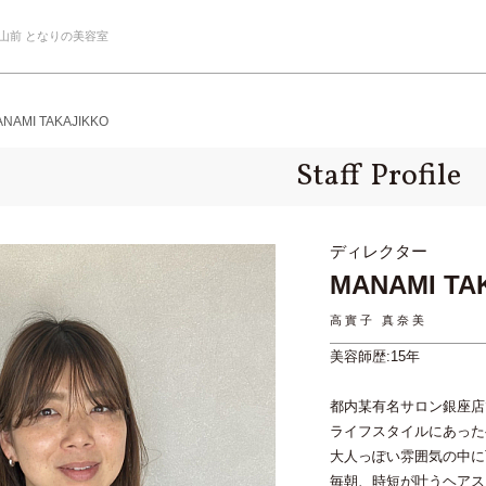
山前 となりの美容室
 MANAMI TAKAJIKKO
Staff Profile
ディレクター
MANAMI TA
高實子 真奈美
美容師歴:15年
都内某有名サロン銀座店
ライフスタイルにあった
大人っぽい雰囲気の中に
毎朝、時短が叶うヘアス